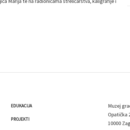
ljica Marija te na radionicama streličarstva, kaligrafije i
Muzej gra
EDUKACIJA
Opatička 
PROJEKTI
10000 Za