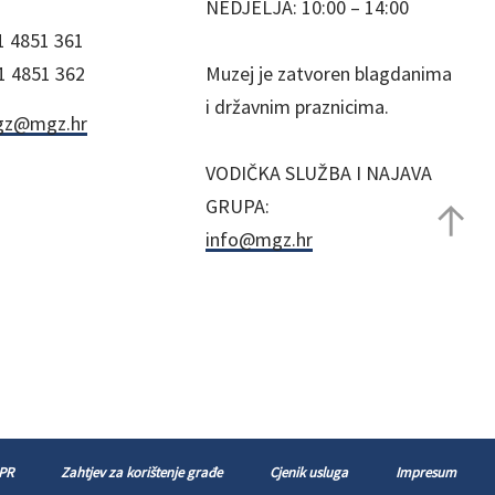
NEDJELJA: 10:00 – 14:00
1 4851 361
1 4851 362
Muzej je zatvoren blagdanima
i državnim praznicima.
z@mgz.hr
VODIČKA SLUŽBA I NAJAVA
GRUPA:
info@mgz.hr
 PR
Zahtjev za korištenje građe
Cjenik usluga
Impresum