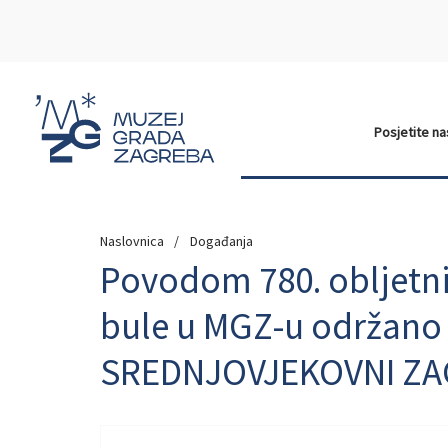
Posjetite n
Naslovnica
Događanja
Povodom 780. obljetni
bule u MGZ-u održano
SREDNJOVJEKOVNI Z