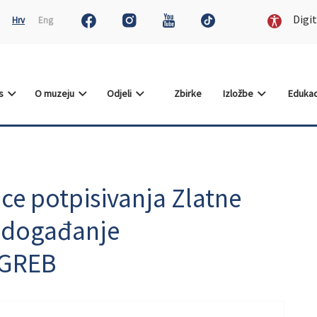
Digit
Hrv
Eng
as
O muzeju
Odjeli
Zbirke
Izložbe
Edukac
ce potpisivanja Zlatne
 događanje
AGREB