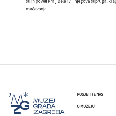
su ih poveli kralj Bela IV. i njegova supruga, kra
mačevanja.
POSJETITE NAS
O MUZEJU