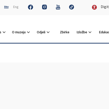
Digit
Hrv
Eng
as
O muzeju
Odjeli
Zbirke
Izložbe
Edukac