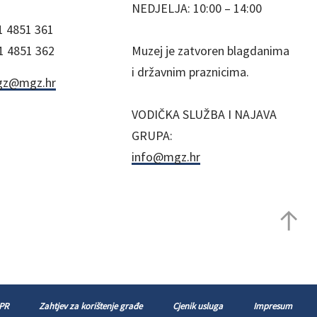
NEDJELJA: 10:00 – 14:00
1 4851 361
1 4851 362
Muzej je zatvoren blagdanima
i državnim praznicima.
z@mgz.hr
VODIČKA SLUŽBA I NAJAVA
GRUPA:
info@mgz.hr
 PR
Zahtjev za korištenje građe
Cjenik usluga
Impresum