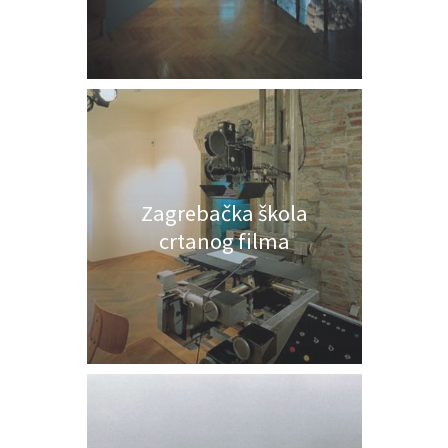
Zagrebačka škola
crtanog filma