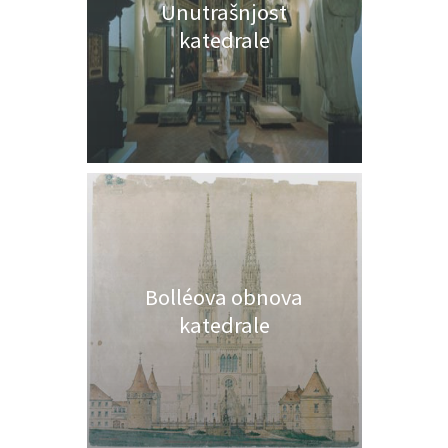
Unutrašnjost
katedrale
Bolléova obnova
katedrale