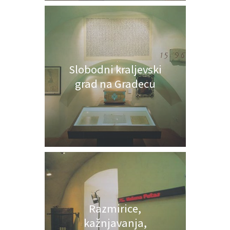
Slobodni kraljevski
grad na Gradecu
Razmirice,
kažnjavanja,