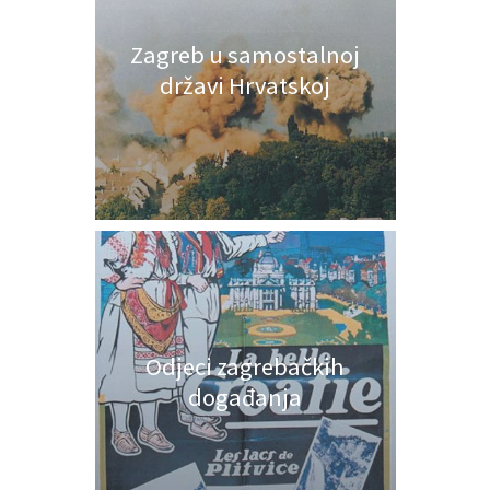
Zagreb u samostalnoj
državi Hrvatskoj
Odjeci zagrebačkih
događanja