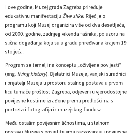
I ove godine, Muzej grada Zagreba priređuje
edukativnu manifestaciju
Žive slike
. Riječ je o
programu koji Muzej organizira više od dva desetljeća,
od 2000. godine, zadnjeg vikenda fašnika, po uzoru na
slična događanja koja su u gradu priređivana krajem 19.
stoljeća.
Program se temelji na konceptu „oživljene povijesti“
(eng.
living history
). Djelatnici Muzeja, vanjski suradnici
i prijatelji Muzeja u prostoru stalnog postava u prvom
licu tumače prošlost Zagreba, odjeveni u vjerodostojne
povijesne kostime izrađene prema predlošcima s
portreta i fotografija iz muzejskog fundusa.
Među ostalim povijesnim ličnostima, u stalnom
postavu Muzeja s posjetiteljima razgovaraju i povijesne