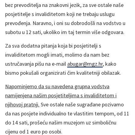
bez prevoditelja na znakovni jezik, za sve ostale naše
posjetitelje s invaliditetom koji ne trebaju uslugu
prevođenja. Naravno, i oni su dobrodošli na vodstvo u
subotu u 12 sati, ukoliko im taj termin više odgovara.
Za sva dodatna pitanja koja bi posjetitelji s
invaliditetom mogli imati, molimo da nam bez
ustručavanja pišu na e-mail
abugar@mgz.hr
, kako
bismo pokušali organizirati čim kvalitetniji obilazak.
Napominjemo da su navedena grupna vodstva
namijenjena našim posjetiteljima s invaliditetom i
njihovoj pratnji.
Sve ostale naše sugrađane pozivamo
da nas posjete individualno te vlastitim tempom, od 11
do 14 sati, prošeću našim muzejom uz simboličnu
cijenu od 1 euro po osobi.