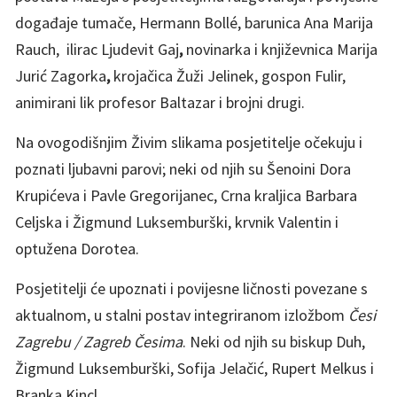
događaje tumače, Hermann Bollé, barunica Ana Marija
Rauch, ilirac Ljudevit Gaj
,
novinarka i književnica Marija
Jurić Zagorka
,
krojačica Žuži Jelinek, gospon Fulir,
animirani lik profesor Baltazar i brojni drugi.
Na ovogodišnjim Živim slikama posjetitelje očekuju i
poznati ljubavni parovi; neki od njih su Šenoini Dora
Krupićeva i Pavle Gregorijanec, Crna kraljica Barbara
Celjska i Žigmund Luksemburški, krvnik Valentin i
optužena Dorotea.
Posjetitelji će upoznati i povijesne ličnosti povezane s
aktualnom, u stalni postav integriranom izložbom
Česi
Zagrebu / Zagreb Česima
. Neki od njih su biskup Duh,
Žigmund Luksemburški, Sofija Jelačić, Rupert Melkus i
Branka Kincl.