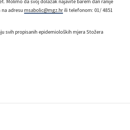
set. Molimo da svoj dolazak najavite barem dan ranije
m na adresu
msabolic@mgz.hr
ili telefonom: 01/ 4851
aju svih propisanih epidemioloških mjera Stožera