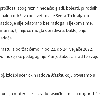
 prošlosti zbog raznih nedaća; gladi, bolesti, prirodnih
ionalno održava od svetkovine Sveta Tri kralja do
zdoblje nije odabrano bez razloga. Tijekom zime,
arala, tj. nije se mogla obrađivati. Dakle, prije
nedaće.
stu, a održat ćemo ih od 22. do 24. veljače 2022.
tvo muzejske pedagoginje Marije Sabolić izradite svoju
oj, izložbi učeničkih radova
Maske
, koju otvaramo u
 kuna, a materijal za izradu fašničkih maski osigurat će