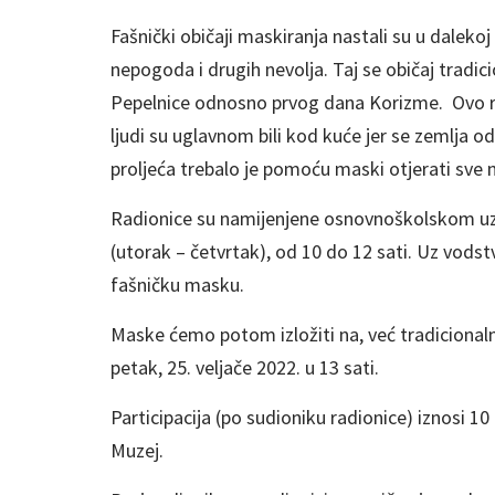
Fašnički običaji maskiranja nastali su u dalekoj
nepogoda i drugih nevolja. Taj se običaj tradic
Pepelnice odnosno prvog dana Korizme. Ovo ra
ljudi su uglavnom bili kod kuće jer se zemlja odm
proljeća trebalo je pomoću maski otjerati sve 
Radionice su namijenjene osnovnoškolskom uzra
(utorak – četvrtak), od 10 do 12 sati. Uz vods
fašničku masku.
Maske ćemo potom izložiti na, već tradicionaln
petak, 25. veljače 2022. u 13 sati.
Participacija (po sudioniku radionice) iznosi 10
Muzej.