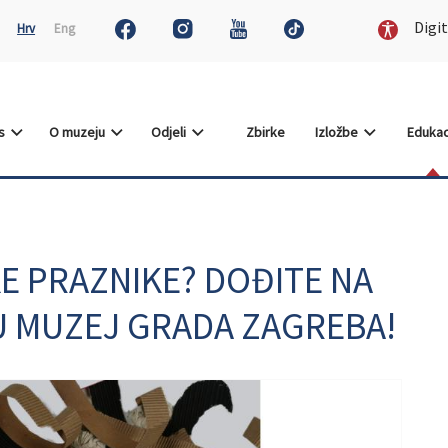
Digit
Hrv
Eng
as
O muzeju
Odjeli
Zbirke
Izložbe
Edukac
E PRAZNIKE? DOĐITE NA
U MUZEJ GRADA ZAGREBA!