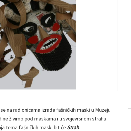
m se na radionicama izrade fašničkih maski u Muzeju
dine živimo pod maskama i u svojevrsnom strahu
a tema fašničkih maski bit će
Strah
.