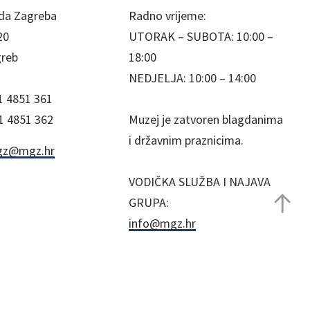
da Zagreba
Radno vrijeme:
20
UTORAK – SUBOTA: 10:00 –
greb
18:00
NEDJELJA: 10:00 – 14:00
1 4851 361
1 4851 362
Muzej je zatvoren blagdanima
i državnim praznicima.
z@mgz.hr
VODIČKA SLUŽBA I NAJAVA
GRUPA:
info@mgz.hr