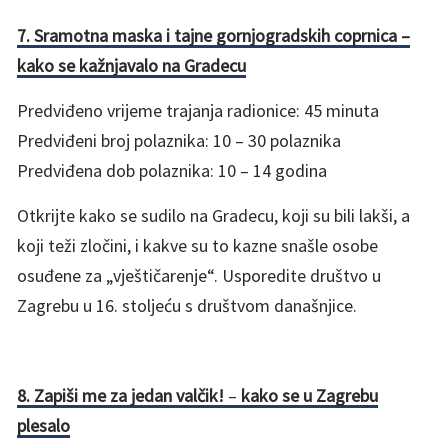
7. Sramotna maska i tajne gornjogradskih coprnica –
kako se kažnjavalo na Gradecu
Predviđeno vrijeme trajanja radionice: 45 minuta
Predviđeni broj polaznika: 10 – 30 polaznika
Predviđena dob polaznika: 10 – 14 godina
Otkrijte kako se sudilo na Gradecu, koji su bili lakši, a
koji teži zločini, i kakve su to kazne snašle osobe
osuđene za „vještičarenje“. Usporedite društvo u
Zagrebu u 16. stoljeću s društvom današnjice.
8. Zapiši me za jedan valčik!
–
kako se u Zagrebu
plesalo