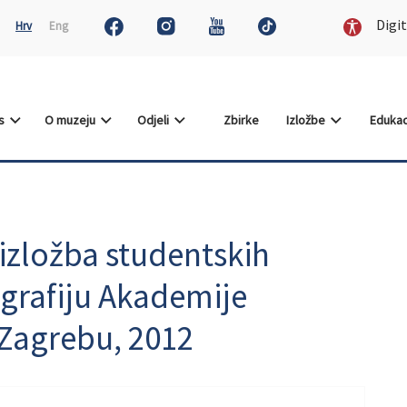
Digit
Hrv
Eng
as
O muzeju
Odjeli
Zbirke
Izložbe
Edukac
: izložba studentskih
ografiju Akademije
Zagrebu, 2012