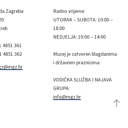
da Zagreba
Radno vrijeme:
20
UTORAK – SUBOTA: 10:00 –
greb
18:00
NEDJELJA: 10:00 – 14:00
1 4851 361
1 4851 362
Muzej je zatvoren blagdanima
i državnim praznicima.
z@mgz.hr
VODIČKA SLUŽBA I NAJAVA
GRUPA:
info@mgz.hr