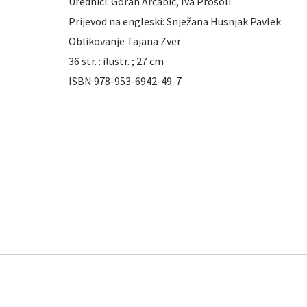
Urednici: Goran Arčabić, Iva Prosoli
Prijevod na engleski: Snježana Husnjak Pavlek
Oblikovanje Tajana Zver
36 str. : ilustr. ; 27 cm
ISBN 978-953-6942-49-7