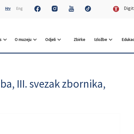
Digit
Hrv
Eng
as
O muzeju
Odjeli
Zbirke
Izložbe
Edukac
ba, III. svezak zbornika,