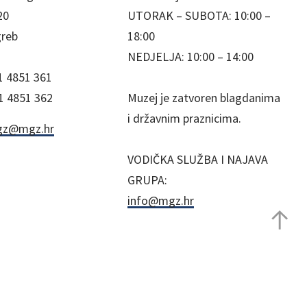
20
UTORAK – SUBOTA: 10:00 –
greb
18:00
NEDJELJA: 10:00 – 14:00
1 4851 361
1 4851 362
Muzej je zatvoren blagdanima
i državnim praznicima.
z@mgz.hr
VODIČKA SLUŽBA I NAJAVA
GRUPA:
info@mgz.hr