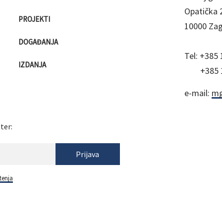
Opatička 
PROJEKTI
10000 Za
DOGAĐANJA
Tel:
+385 
IZDANJA
+385 
e-mail:
mg
ter:
Prijava
tenja