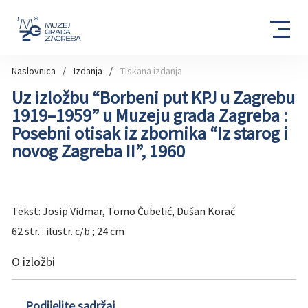
Naslovnica
Izdanja
Tiskana izdanja
Uz izložbu “Borbeni put KPJ u Zagrebu
1919–1959” u Muzeju grada Zagreba :
Posebni otisak iz zbornika “Iz starog i
novog Zagreba II”, 1960
Tekst: Josip Vidmar, Tomo Čubelić, Dušan Korać
62 str. : ilustr. c/b ; 24 cm
O izložbi
Podijelite sadržaj