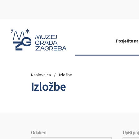
Posjetite n
Naslovnica
Izložbe
Izložbe
Odaberi
Upiši po