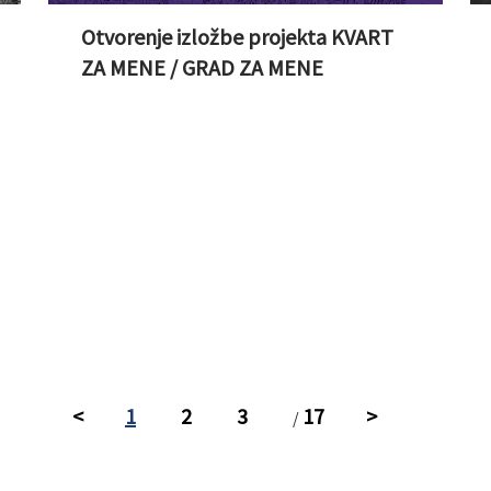
Otvorenje izložbe projekta KVART
ZA MENE / GRAD ZA MENE
<
1
2
3
17
>
/