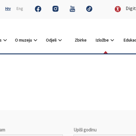
Digit
Hrv
Eng
as
O muzeju
Odjeli
Zbirke
Izložbe
Edukac
jam
Upiši godinu