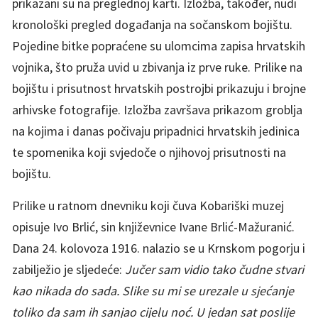
prikazani su na preglednoj karti. Izložba, također, nudi
kronološki pregled događanja na sočanskom bojištu.
Pojedine bitke popraćene su ulomcima zapisa hrvatskih
vojnika, što pruža uvid u zbivanja iz prve ruke. Prilike na
bojištu i prisutnost hrvatskih postrojbi prikazuju i brojne
arhivske fotografije. Izložba završava prikazom groblja
na kojima i danas počivaju pripadnici hrvatskih jedinica
te spomenika koji svjedoče o njihovoj prisutnosti na
bojištu.
Prilike u ratnom dnevniku koji čuva Kobariški muzej
opisuje Ivo Brlić, sin književnice Ivane Brlić-Mažuranić.
Dana 24. kolovoza 1916. nalazio se u Krnskom pogorju i
zabilježio je sljedeće:
Jučer sam vidio tako čudne stvari
kao nikada do sada. Slike su mi se urezale u sjećanje
toliko da sam ih sanjao cijelu noć. U jedan sat poslije