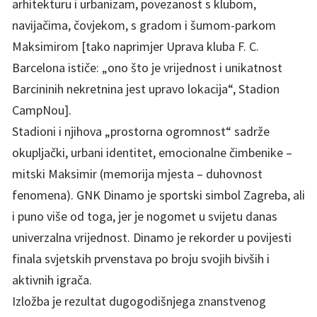
arhitekturu i urbanizam, povezanost s klubom,
navijačima, čovjekom, s gradom i šumom-parkom
Maksimirom [tako naprimjer Uprava kluba F. C.
Barcelona ističe: „ono što je vrijednost i unikatnost
Barcininih nekretnina jest upravo lokacija“, Stadion
CampNou].
Stadioni i njihova „prostorna ogromnost“ sadrže
okupljački, urbani identitet, emocionalne čimbenike –
mitski Maksimir (memorija mjesta – duhovnost
fenomena). GNK Dinamo je sportski simbol Zagreba, ali
i puno više od toga, jer je nogomet u svijetu danas
univerzalna vrijednost. Dinamo je rekorder u povijesti
finala svjetskih prvenstava po broju svojih bivših i
aktivnih igrača.
Izložba je rezultat dugogodišnjega znanstvenog