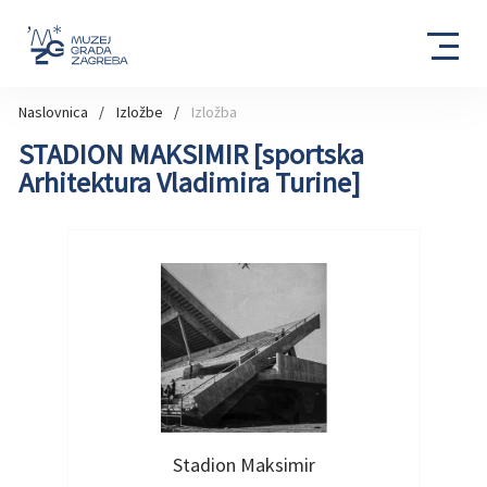
Naslovnica
Izložbe
Izložba
STADION MAKSIMIR [sportska
Arhitektura Vladimira Turine]
imir
Stadion Maksimir
Sta