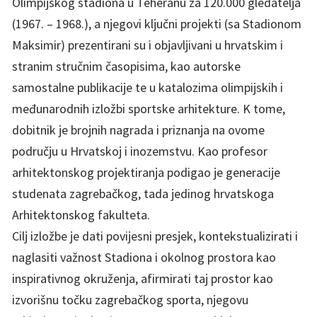
Olimpijskog stadiona u Teheranu za 120.000 gledatelja
(1967. – 1968.), a njegovi ključni projekti (sa Stadionom
Maksimir) prezentirani su i objavljivani u hrvatskim i
stranim stručnim časopisima, kao autorske
samostalne publikacije te u katalozima olimpijskih i
međunarodnih izložbi sportske arhitekture. K tome,
dobitnik je brojnih nagrada i priznanja na ovome
području u Hrvatskoj i inozemstvu. Kao profesor
arhitektonskog projektiranja podigao je generacije
studenata zagrebačkog, tada jedinog hrvatskoga
Arhitektonskog fakulteta.
Cilj izložbe je dati povijesni presjek, kontekstualizirati i
naglasiti važnost Stadiona i okolnog prostora kao
inspirativnog okruženja, afirmirati taj prostor kao
izvorišnu točku zagrebačkog sporta, njegovu