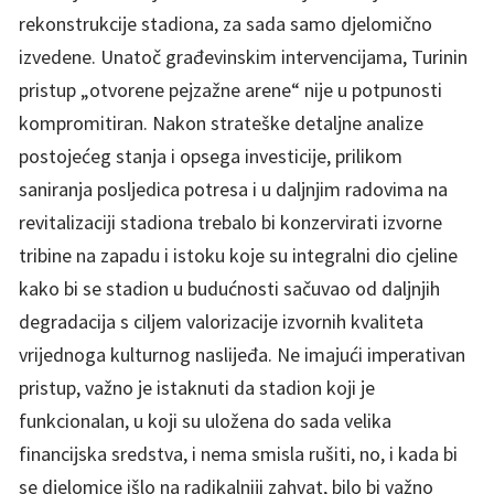
rekonstrukcije stadiona, za sada samo djelomično
izvedene. Unatoč građevinskim intervencijama, Turinin
pristup „otvorene pejzažne arene“ nije u potpunosti
kompromitiran. Nakon strateške detaljne analize
postojećeg stanja i opsega investicije, prilikom
saniranja posljedica potresa i u daljnjim radovima na
revitalizaciji stadiona trebalo bi konzervirati izvorne
tribine na zapadu i istoku koje su integralni dio cjeline
kako bi se stadion u budućnosti sačuvao od daljnjih
degradacija s ciljem valorizacije izvornih kvaliteta
vrijednoga kulturnog naslijeđa. Ne imajući imperativan
pristup, važno je istaknuti da stadion koji je
funkcionalan, u koji su uložena do sada velika
financijska sredstva, i nema smisla rušiti, no, i kada bi
se djelomice išlo na radikalniji zahvat, bilo bi važno