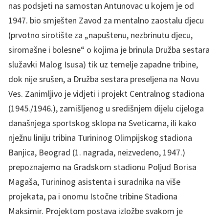
nas podsjeti na samostan Antunovac u kojem je od
1947. bio smješten Zavod za mentalno zaostalu djecu
(prvotno sirotište za „napuštenu, nezbrinutu djecu,
siromašne i bolesne“ o kojima je brinula Družba sestara
služavki Malog Isusa) tik uz temelje zapadne tribine,
dok nije srušen, a Družba sestara preseljena na Novu
Ves. Zanimljivo je vidjeti i projekt Centralnog stadiona
(1945./1946.), zamišljenog u središnjem dijelu cijeloga
današnjega sportskog sklopa na Sveticama, ili kako
nježnu liniju tribina Turininog Olimpijskog stadiona
Banjica, Beograd (1. nagrada, neizvedeno, 1947.)
prepoznajemo na Gradskom stadionu Poljud Borisa
Magaša, Turininog asistenta i suradnika na više
projekata, pa i onomu Istočne tribine Stadiona
Maksimir. Projektom postava izložbe svakom je