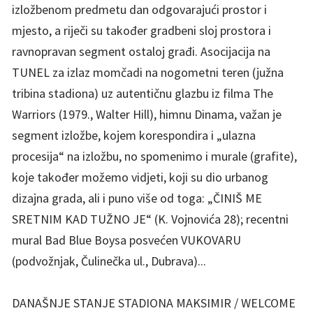
izložbenom predmetu dan odgovarajući prostor i
mjesto, a riječi su također gradbeni sloj prostora i
ravnopravan segment ostaloj građi. Asocijacija na
TUNEL za izlaz momčadi na nogometni teren (južna
tribina stadiona) uz autentičnu glazbu iz filma The
Warriors (1979., Walter Hill), himnu Dinama, važan je
segment izložbe, kojem korespondira i „ulazna
procesija“ na izložbu, no spomenimo i murale (grafite),
koje također možemo vidjeti, koji su dio urbanog
dizajna grada, ali i puno više od toga: „ČINIŠ ME
SRETNIM KAD TUŽNO JE“ (K. Vojnovića 28); recentni
mural Bad Blue Boysa posvećen VUKOVARU
(podvožnjak, Čulinečka ul., Dubrava)...
DANAŠNJE STANJE STADIONA MAKSIMIR / WELCOME