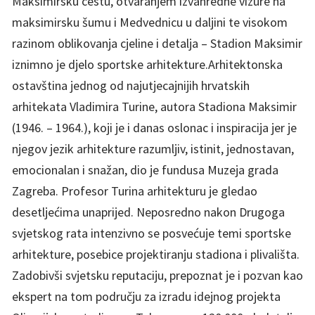
Maksimirsku cestu, otvaranjem izvanredne vizure na
maksimirsku šumu i Medvednicu u daljini te visokom
razinom oblikovanja cjeline i detalja – Stadion Maksimir
iznimno je djelo sportske arhitekture.Arhitektonska
ostavština jednog od najutjecajnijih hrvatskih
arhitekata Vladimira Turine, autora Stadiona Maksimir
(1946. – 1964.), koji je i danas oslonac i inspiracija jer je
njegov jezik arhitekture razumljiv, istinit, jednostavan,
emocionalan i snažan, dio je fundusa Muzeja grada
Zagreba. Profesor Turina arhitekturu je gledao
desetljećima unaprijed. Neposredno nakon Drugoga
svjetskog rata intenzivno se posvećuje temi sportske
arhitekture, posebice projektiranju stadiona i plivališta.
Zadobivši svjetsku reputaciju, prepoznat je i pozvan kao
ekspert na tom području za izradu idejnog projekta