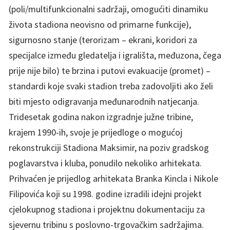
(poli/multifunkcionalni sadržaji, omogućiti dinamiku
života stadiona neovisno od primarne funkcije),
sigurnosno stanje (terorizam – ekrani, koridori za
specijalce između gledatelja i igrališta, međuzona, čega
prije nije bilo) te brzina i putovi evakuacije (promet) –
standardi koje svaki stadion treba zadovoljiti ako želi
biti mjesto odigravanja međunarodnih natjecanja.
Tridesetak godina nakon izgradnje južne tribine,
krajem 1990-ih, svoje je prijedloge o mogućoj
rekonstrukciji Stadiona Maksimir, na poziv gradskog
poglavarstva i kluba, ponudilo nekoliko arhitekata.
Prihvaćen je prijedlog arhitekata Branka Kincla i Nikole
Filipovića koji su 1998. godine izradili idejni projekt
cjelokupnog stadiona i projektnu dokumentaciju za
sjevernu tribinu s poslovno-trgovačkim sadržajima.