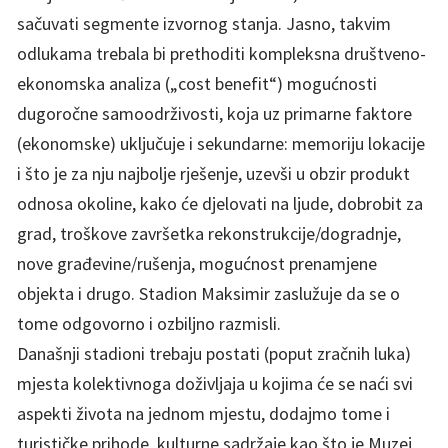
sačuvati segmente izvornog stanja. Jasno, takvim
odlukama trebala bi prethoditi kompleksna društveno-
ekonomska analiza („cost benefit“) mogućnosti
dugoročne samoodrživosti, koja uz primarne faktore
(ekonomske) uključuje i sekundarne: memoriju lokacije
i što je za nju najbolje rješenje, uzevši u obzir produkt
odnosa okoline, kako će djelovati na ljude, dobrobit za
grad, troškove završetka rekonstrukcije/dogradnje,
nove građevine/rušenja, mogućnost prenamjene
objekta i drugo. Stadion Maksimir zaslužuje da se o
tome odgovorno i ozbiljno razmisli.
Današnji stadioni trebaju postati (poput zračnih luka)
mjesta kolektivnoga doživljaja u kojima će se naći svi
aspekti života na jednom mjestu, dodajmo tome i
turističke prihode, kulturne sadržaje kao što je Muzej