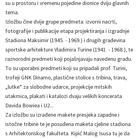
su u prostoru i vremenu pojedine dionice dviju glavnih
tema.
Izložbu čine dvije grupe predmeta: izvorni nacrti,
fotografije i publikacije etapa projektiranja i izgradnje
Stadiona Maksimir (1945. - 1969.) i drugih građevina
sportske arhitekture Vladimira Turine (1941. - 1968.), te
raznorodni predmeti koji pojašnjavaju navedenu građu.
To su uporabni predmeti koji su pripadali prof. Turini,
trofeji GNK Dinamo, plastične stolice s tribina, trava,
„lutke“ za slobodne udarce, projekcije mitskih
utakmica, plakati i katalozi dvaju velikih koncerata
Davida Bowiea i U2...
Za izložbu su izrađene makete presjeka zapadne i
istočne tribine te je posuđena maketa cjeline stadiona
s Arhitektonskog fakulteta. Kipić Malog Isusa tu je da