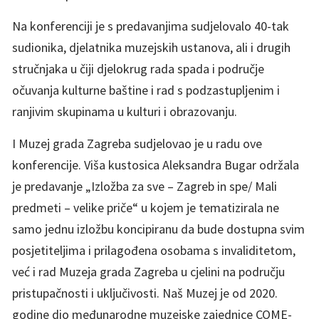
Na konferenciji je s predavanjima sudjelovalo 40-tak
sudionika, djelatnika muzejskih ustanova, ali i drugih
stručnjaka u čiji djelokrug rada spada i područje
očuvanja kulturne baštine i rad s podzastupljenim i
ranjivim skupinama u kulturi i obrazovanju.
I Muzej grada Zagreba sudjelovao je u radu ove
konferencije. Viša kustosica Aleksandra Bugar održala
je predavanje „Izložba za sve – Zagreb in spe/ Mali
predmeti – velike priče“ u kojem je tematizirala ne
samo jednu izložbu koncipiranu da bude dostupna svim
posjetiteljima i prilagođena osobama s invaliditetom,
već i rad Muzeja grada Zagreba u cjelini na području
pristupačnosti i uključivosti. Naš Muzej je od 2020.
godine dio međunarodne muzejske zajednice COME-