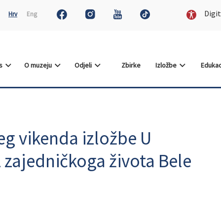
Digit
Hrv
Eng
as
O muzeju
Odjeli
Zbirke
Izložbe
Edukac
eg vikenda izložbe U
iz zajedničkoga života Bele