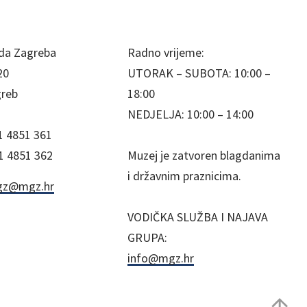
da Zagreba
Radno vrijeme:
20
UTORAK – SUBOTA: 10:00 –
greb
18:00
NEDJELJA: 10:00 – 14:00
1 4851 361
1 4851 362
Muzej je zatvoren blagdanima
i državnim praznicima.
z@mgz.hr
VODIČKA SLUŽBA I NAJAVA
GRUPA:
info@mgz.hr