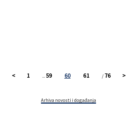
<
1
59
60
61
76
>
...
/
Arhiva novosti i događanja