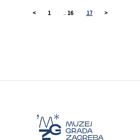
<
1
16
17
>
...