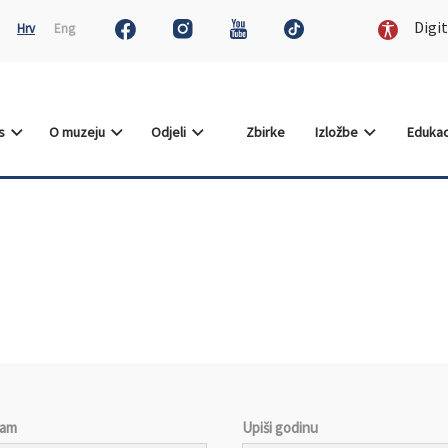
Digit
Hrv
Eng
as
O muzeju
Odjeli
Zbirke
Izložbe
Edukac
jam
Upiši godinu