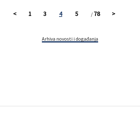
<
1
3
4
5
78
>
/
Arhiva novosti i događanja