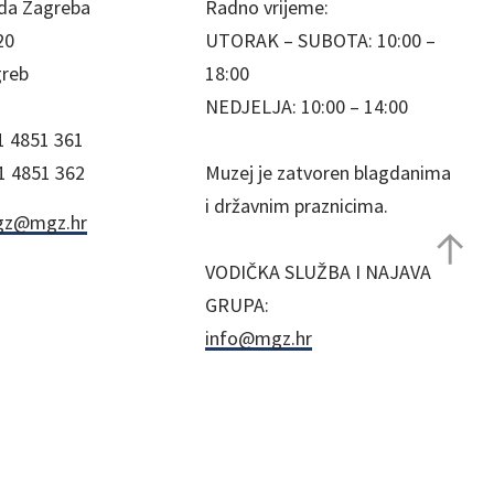
da Zagreba
Radno vrijeme:
20
UTORAK – SUBOTA: 10:00 –
greb
18:00
NEDJELJA: 10:00 – 14:00
1 4851 361
1 4851 362
Muzej je zatvoren blagdanima
i državnim praznicima.
z@mgz.hr
VODIČKA SLUŽBA I NAJAVA
GRUPA:
info@mgz.hr