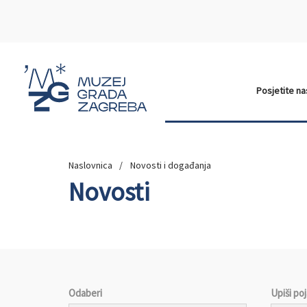
Posjetite n
Naslovnica
Novosti i događanja
Novosti
Odaberi
Upiši po