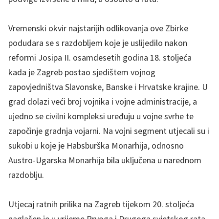
Vremenski okvir najstarijih odlikovanja ove Zbirke
podudara se s razdobljem koje je uslijedilo nakon
reformi Josipa II. osamdesetih godina 18. stoljeća
kada je Zagreb postao sjedištem vojnog
zapovjedništva Slavonske, Banske i Hrvatske krajine. U
grad dolazi veći broj vojnika i vojne administracije, a
ujedno se civilni kompleksi uređuju u vojne svrhe te
započinje gradnja vojarni. Na vojni segment utjecali su i
sukobi u koje je Habsburška Monarhija, odnosno
Austro-Ugarska Monarhija bila uključena u narednom
razdoblju.
Utjecaj ratnih prilika na Zagreb tijekom 20. stoljeća
naglašen je u vrijeme Prvoga i Drugoga svjetskog rata