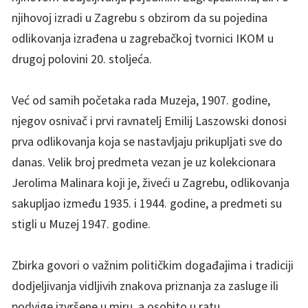
njihovoj izradi u Zagrebu s obzirom da su pojedina
odlikovanja izrađena u zagrebačkoj tvornici IKOM u
drugoj polovini 20. stoljeća.
Već od samih početaka rada Muzeja, 1907. godine,
njegov osnivač i prvi ravnatelj Emilij Laszowski donosi
prva odlikovanja koja se nastavljaju prikupljati sve do
danas. Velik broj predmeta vezan je uz kolekcionara
Jerolima Malinara koji je, živeći u Zagrebu, odlikovanja
sakupljao između 1935. i 1944. godine, a predmeti su
stigli u Muzej 1947. godine.
Zbirka govori o važnim političkim događajima i tradiciji
dodjeljivanja vidljivih znakova priznanja za zasluge ili
podvige izvršene u miru, a osobito u ratu.