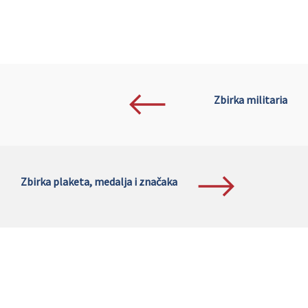
Strukić, Kristian. 53. zagrebačka pješačka pukovnija:
spomen-medalje, znak i značka iz fundusa Muzeja
grada Zagreba. // Numizmatičke vijesti, 61(2008), str.
278-289.
Zbirka militaria
Zbirka plaketa, medalja i značaka